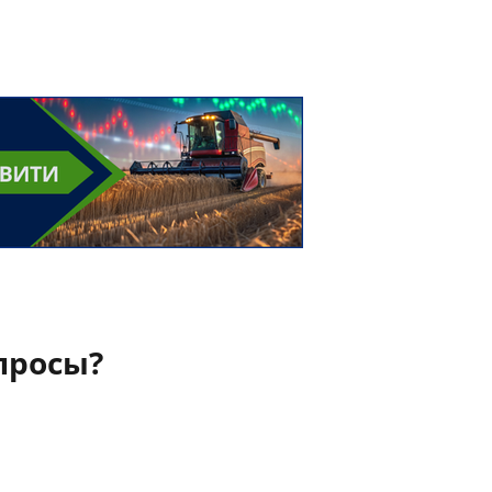
просы?