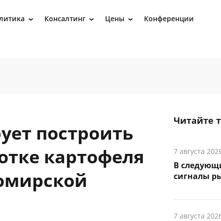
литика
Консалтинг
Цены
Конференции
›
›
›
Читайте 
ует построить
отке картофеля
7 августа 202
В следующ
томирской
сигналы р
7 августа 202