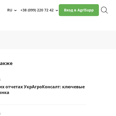
RU
+38 (099) 220 72 42
Вход в AgriSupp
›
›
также
6
их отчетах УкрАгроКонсалт: ключевые
ынка
6