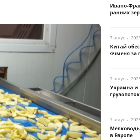
Ивано-Фра
ранних зер
7 августа 202
Китай обе
ячменя за 
7 августа 202
Украина и 
грузопоток
7 августа 202
Мелководье
в Европе