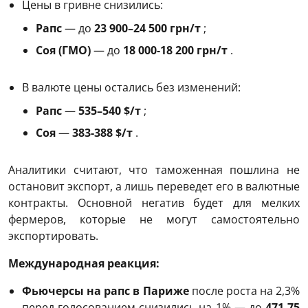
Цены в гривне снизились:
Рапс
— до
23 900–24 500 грн/т
;
Соя (ГМО)
— до
18 000-18 200 грн/т
.
В валюте цены остались без изменений:
Рапс
—
535–540 $/т
;
Соя
—
383-388 $/т
.
Аналитики считают, что таможенная пошлина не
остановит экспорт, а лишь переведет его в валютные
контракты. Основной негатив будет для мелких
фермеров, которые не могут самостоятельно
экспортировать.
Международная реакция:
Фьючерсы на рапс в Париже
после роста на 2,3%
перед голосованием снизились на 1% — до
471,75