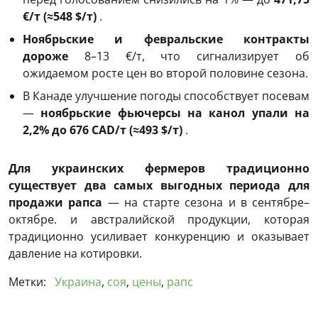
€/т (≈548 $/т)
.
Ноябрьские и февральские контракты
дороже
8–13 €/т, что сигнализирует об
ожидаемом росте цен во второй половине сезона.
В Канаде улучшение погоды способствует посевам
—
ноябрьские фьючерсы на канол упали на
2,2% до 676 CAD/т (≈493 $/т)
.
Для украинских фермеров традиционно
существует два самых выгодных периода для
продажи рапса
— на старте сезона и в сентябре–
октябре. и австралийской продукции, которая
традиционно усиливает конкуренцию и оказывает
давление на котировки.
Метки:
Украина
,
соя
,
цены
,
рапс