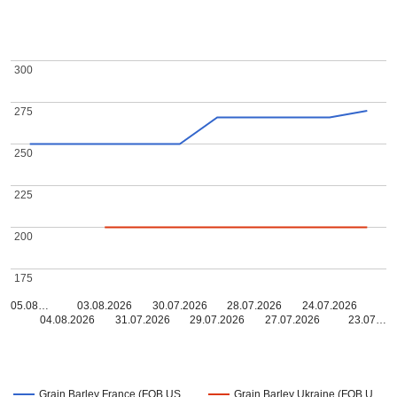
300
300
275
275
250
250
225
225
200
200
175
175
05.08…
03.08.2026
30.07.2026
28.07.2026
24.07.2026
04.08.2026
31.07.2026
29.07.2026
27.07.2026
23.07…
Grain Barley France (FOB US…
Grain Barley Ukraine (FOB U…