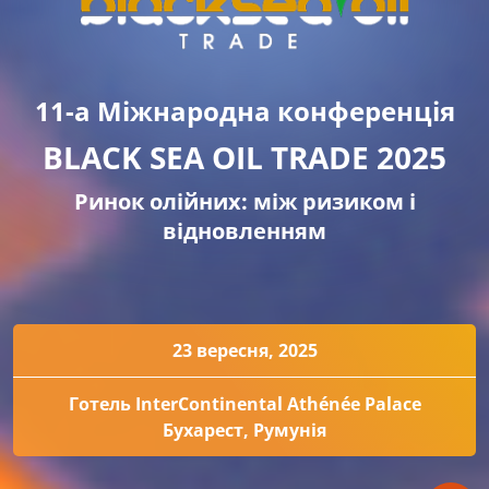
11-а Міжнародна конференція
BLACK SEA OIL TRADE 2025
Ринок олійних: між ризиком і
відновленням
23 вересня, 2025
Готель InterContinental Athénée Palace
Бухарест, Румунія