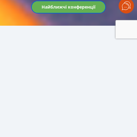
Найближчі конференції
BLACK SEA OIL TRADE 2025
ГОЛОВНА ЗУСТРІЧ АГРОБІЗНЕСУ
НА СТАРТІ ОЛІЙНОГО СЕЗОНУ!
Конференція
BLACK
SEA
OIL
TRADE
має на меті
об’єднати регіональних
операторів Чорноморського
та Дунайського регіонів, країни Східної Європи та
Балкан
для створення оптимальних ланцюгів
поставок олійної продукції на світовий
продовольчий ринок.
Подія розгляне найгостріші виклики у регіональному