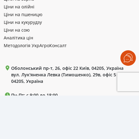
Ціни на олійні
Ціни на пшеницю
Ціни на кукурудзу
Ціни на сою
Аналітика цін
Методологія УкрАгроКонсалт
Оболонський пр-т, 26, офіс 22 Київ, 04205, Україна
вул. Лук'яненка Левка (Тимошенко), 29в, офіс 5 Київ,
04205, Україна
Пн-Пт: с 9:00 до 18:00.
+380 (99) 220 72 42
+380 (44) 364 55 85
+380 (44) 364 61 18
WhatsApp / Telegram / Viber:
+380 (50) 786 13 10