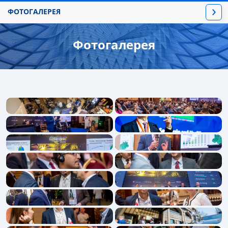
›
ФОТОГАЛЕРЕЯ
Про конференцію
Фотогалерея
Умови участі
Реєстрація
Програма
Спікери
Учасники
Стенд і реклама
EN