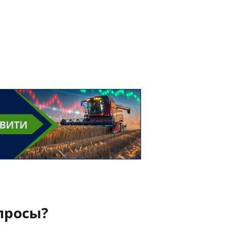
просы?