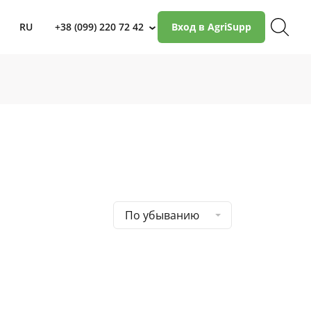
RU
+38 (099) 220 72 42
Вход в AgriSupp
›
По убыванию