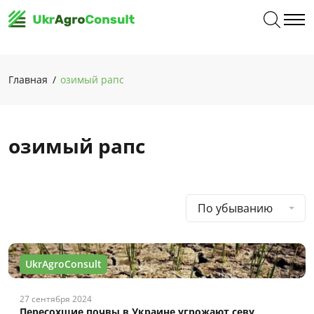
Главная
озимый рапс
озимый рапс
По убыванию
UkrAgroConsult
27 сентября 2024
Пересохшие почвы в Украине угрожают севу