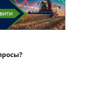
просы?