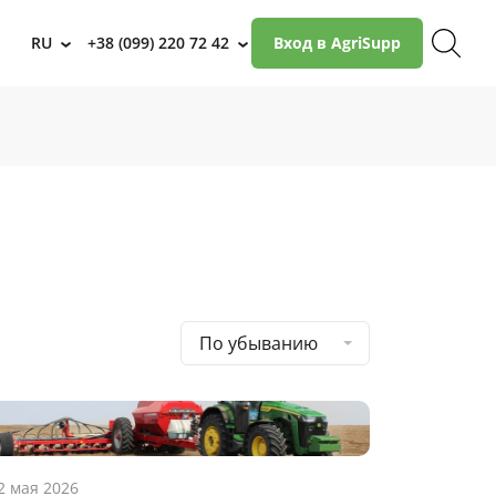
RU
+38 (099) 220 72 42
Вход в AgriSupp
›
›
По убыванию
2 мая 2026