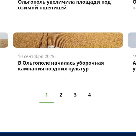
Ольгополь увеличила площади под
О
озимой пшеницей
т
10 сентября 2025
1
В Ольгополе началась уборочная
А
кампания поздних культур
у
1
2
3
4