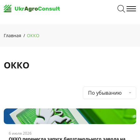
Главная
ОККО
ОККО
По убыванию
6 июля 2026
ОККО перенесла запуск биоэтанольного завода на