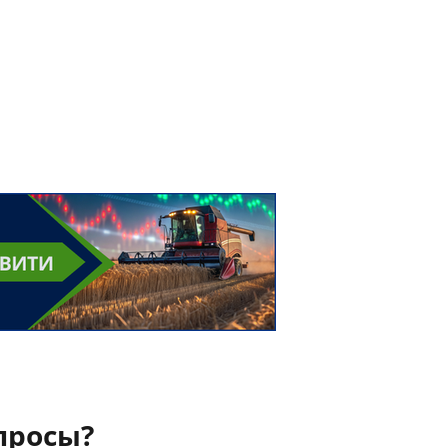
просы?