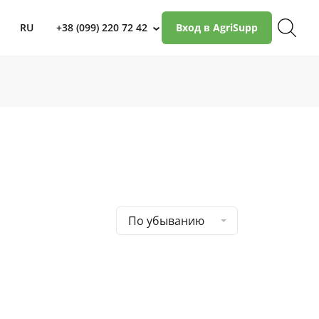
RU
+38 (099) 220 72 42
Вход в AgriSupp
›
По убыванию