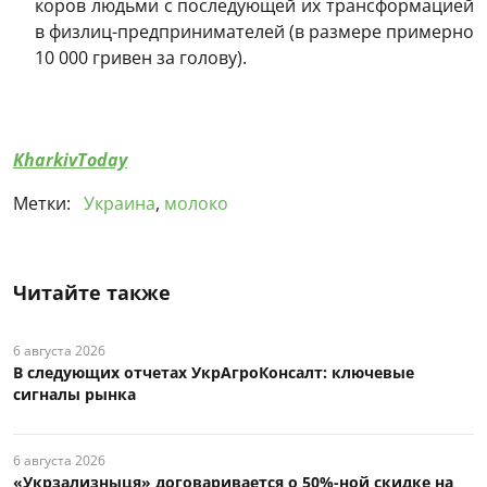
коров людьми с последующей их трансформацией
в физлиц-предпринимателей (в размере примерно
10 000 гривен за голову).
KharkivToday
Метки:
Украина
,
молоко
Читайте также
6 августа 2026
В следующих отчетах УкрАгроКонсалт: ключевые
сигналы рынка
6 августа 2026
«Укрзализныця» договаривается о 50%-ной скидке на