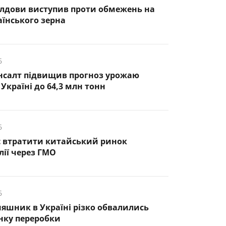
лдови виступив проти обмежень на
аїнського зерна
6
нсалт підвищив прогноз урожаю
Україні до 64,3 млн тонн
6
є втратити китайський ринок
лії через ГМО
6
няшник в Україні різко обвалились
нку переробки