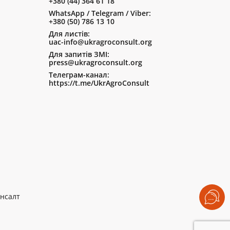
+380 (44) 364 61 18
WhatsApp / Telegram / Viber:
+380 (50) 786 13 10
Для листів:
uac-info@ukragroconsult.org
Для запитів ЗМІ:
press@ukragroconsult.org
Телеграм-канал:
https://t.me/UkrAgroConsult
нсалт