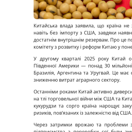
Китайська влада заявила, що країна не з
навіть без імпорту з США, завдяки наявн
достатнім внутрішнім резервам. Про це 
комітету з розвитку і реформ Китаю у пон
У другому кварталі 2025 року Китай о
Південної Америки — понад 30 мільйон
Бразилія, Аргентина та Уругвай. Це має с
зниженню витрат аграрного сектору.
Останніми роками Китай активно диверси
на тлі торговельної війни між США та Кит
кукурудзи та сорго країна нарощує заку
ризиків, пов’язаних із залежністю від США.
Через затримки врожаю та проблеми з л
підприємства з переробки сої були зм