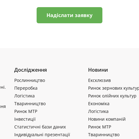
Надіслати заявку
Дослідження
Новини
Рослинництво
Ексклюзив
ні.
Переробка
Ринок зернових культу
Логістика
Ринок олійних культур
Тваринництво
Економіка
ння
Ринок МТР
Логістика
Інвестиції
Новини компаній
Статистичні бази даних
Ринок МТР
Індивідуальні презентації
Тваринництво