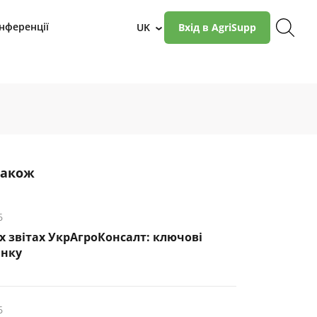
нференції
UK
Вхід в AgriSupp
›
також
6
х звітах УкрАгроКонсалт: ключові
инку
6