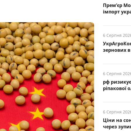
Прем’єр Мо
імпорт укр
6 Серпня 202
УкрАгроКо
зернових в 
6 Серпня 202
рф ризику
ріпакової о
6 Серпня 202
Ціни на со
через зупи