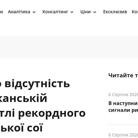
ію
Аналітика
Консалтинг
Ціни
Ексклюзив
Ко
›
›
›
Читайте 
 відсутність
канській
6 Серпня 202
В наступни
 тлі рекордного
cигнали р
ької сої
6 Серпня 202