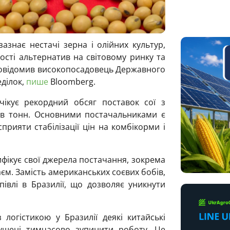
азнає нестачі зерна і олійних культур,
ості альтернатив на світовому ринку та
повідомив високопосадовець Державного
еділок,
пише
Bloomberg.
чікує рекордний обсяг поставок сої з
ів тонн. Основними постачальниками є
прияти стабілізації цін на комбікорми і
фікує свої джерела постачання, зокрема
аєм. Замість американських соєвих бобів,
півлі в Бразилії, що дозволяє уникнути
огістикою у Бразилії деякі китайські
ушені тимчасово зупинити роботу. Це